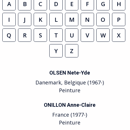
A
B
C
D
E
F
G
H
I
J
K
L
M
N
O
P
Q
R
S
T
U
V
W
X
Y
Z
OLSEN Nete-Yde
Danemark, Belgique (1967-)
Peinture
ONILLON Anne-Claire
France (1977-)
Peinture