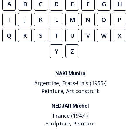
A
B
C
D
E
F
G
H
I
J
K
L
M
N
O
P
Q
R
S
T
U
V
W
X
Y
Z
NAKI Munira
Argentine, Etats-Unis (1955-)
Peinture, Art construit
NEDJAR Michel
France (1947-)
Sculpture, Peinture