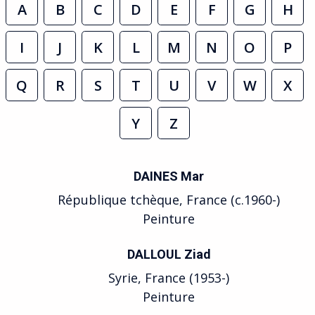
A
B
C
D
E
F
G
H
I
J
K
L
M
N
O
P
Q
R
S
T
U
V
W
X
Y
Z
DAINES Mar
République tchèque, France (c.1960-)
Peinture
DALLOUL Ziad
Syrie, France (1953-)
Peinture