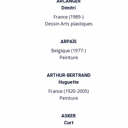
BAUDÉ
Précédent
Suivant
Jean-François
France (1946-)
Arts plastiques
BELGEONNE
Gabriel
Belgique (1935-)
Gravure
BELLMER
Hans
Allemagne France (1902-
1975)
Arts plastiques Relation
avec le Surréalisme.