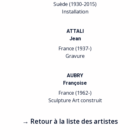
BELLONI
Laurent
France (1969-)
Sculpture
BENSASSON
Roger
France (1931-)
Peinture
BERNARD
Pascal
France (1954-)
Peinture