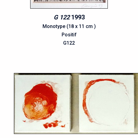
G 122
1993
Monotype (18 x 11 cm )
Positif
G122