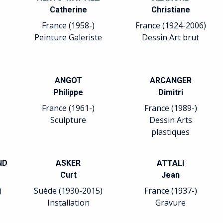
Emmanuelle
Jean-Gilles
France (1956-)
France (1951-)
Lithographie
Peinture
BARREAU
BATICLE
Sophie
Isabelle
France (1955-)
France (1966-)
Sculpture
Calligraphie Peinture
BELLMER
BELLONI
Hans
Laurent
Allemagne France
France (1969-)
(1902-1975)
Sculpture
Arts plastiques
Relation avec le
Surréalisme.