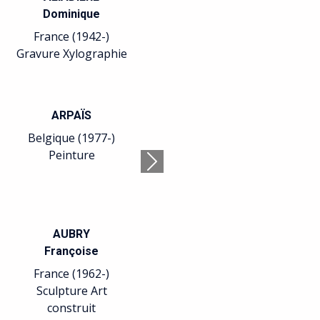
Alain
Julius
France (1957-)
France (1949-)
Peinture
Arts plastiques
BAUDÉ
BELGEONNE
Jean-François
Gabriel
France (1946-)
Belgique (1935-)
Arts plastiques
Gravure
Suivant
BENSASSON
BERNARD
Roger
Pascal
France (1931-)
France (1954-)
Peinture
Peinture