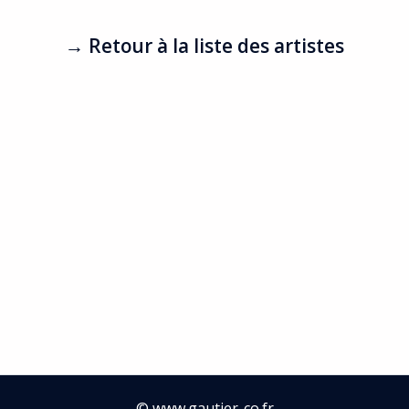
→ Retour à la liste des artistes
©
www.gautier-co.fr