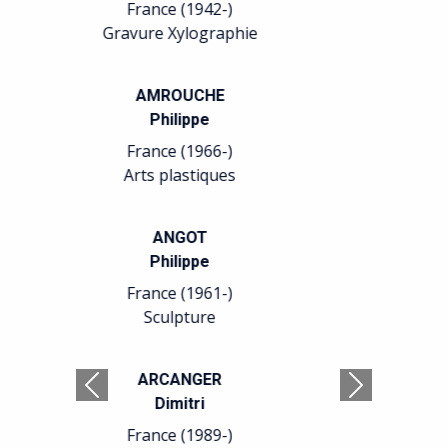
France (1949-)
Arts plastiques
BARREAU
Sophie
France (1955-)
Sculpture
BATICLE
Isabelle
France (1966-)
Calligraphie Peinture
BAUDÉ
Précédent
Suivant
Jean-François
France (1946-)