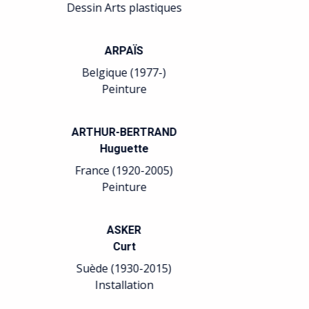
Arts plastiques
BELGEONNE
Gabriel
Belgique (1935-)
Gravure
BELLMER
Hans
Allemagne France (1902-
1975)
Arts plastiques Relation
avec le Surréalisme.
BELLONI
Laurent