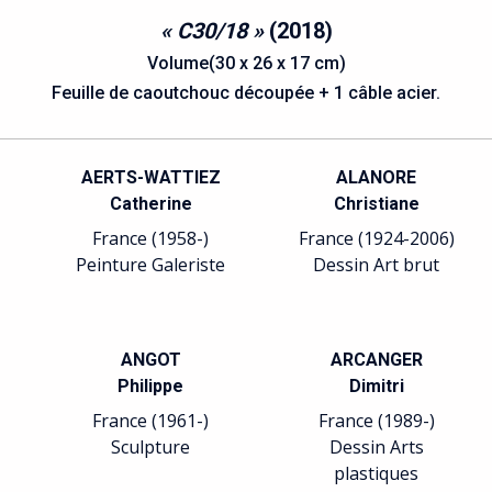
« C30/18 »
(2018)
Volume(30 x 26 x 17 cm)
Feuille de caoutchouc découpée + 1 câble acier.
AUSSEDAT
Emmanuelle
France (1956-)
ie
Lithographie
BARREAU
Sophie
France (1955-)
Sculpture
BELLMER