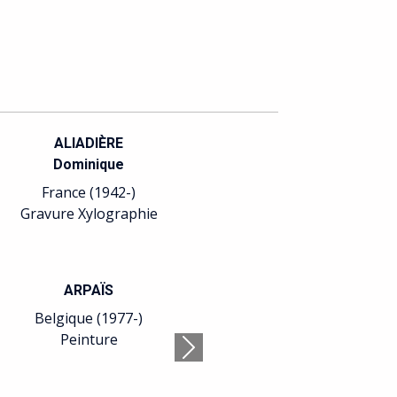
BADAIRE
BALLEREAU
Jean-Gilles
Alain
France (1951-)
France (1957-)
Peinture
Peinture
BATICLE
BAUDÉ
Isabelle
Jean-François
France (1966-)
France (1946-)
Calligraphie Peinture
Arts plastiques
Suivant
BELLONI
BENSASSON