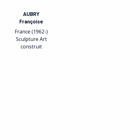
Laurent
Roger
France (1969-)
France (1931-)
Sculpture
Peinture