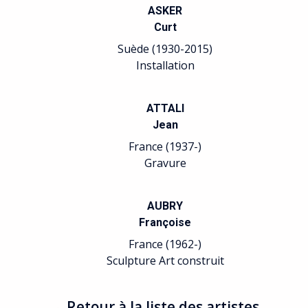
Arts plastiques Relation
SKER
avec le Surréalisme.
Curt
(1930-2015)
BELLONI
allation
Laurent
France (1969-)
TTALI
Sculpture
Jean
e (1937-)
BENSASSON
ravure
Roger
France (1931-)
UBRY
Peinture
ançoise
e (1962-)
BERNARD
 Art construit
Pascal
France (1954-)