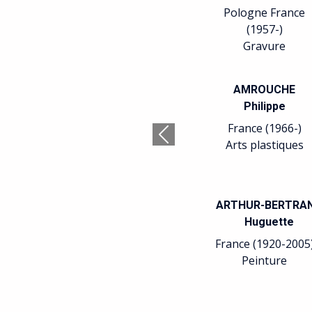
Pologne France
France (1958-)
France
(1957-)
Peinture Galeriste
Dess
Gravure
AMROUCHE
ANGOT
AR
Philippe
Philippe
France (1966-)
France (1961-)
Fran
Précédent
Arts plastiques
Sculpture
De
pl
RTHUR-BERTRAND
ASKER
Huguette
Curt
rance (1920-2005)
Suède (1930-2015)
Fran
Peinture
Installation
G