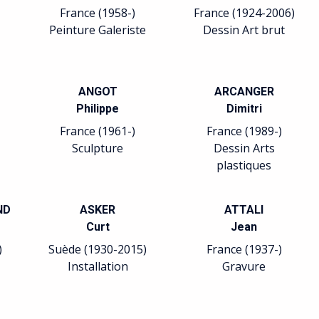
 (1924-2006)
France (1942-)
in Art brut
Gravure Xylographie
CANGER
ARPAÏS
Dimitri
Belgique (1977-)
ce (1989-)
Peinture
ssin Arts
astiques
ATTALI
AUBRY
Jean
Françoise
ce (1937-)
France (1962-)
ravure
Sculpture Art
construit