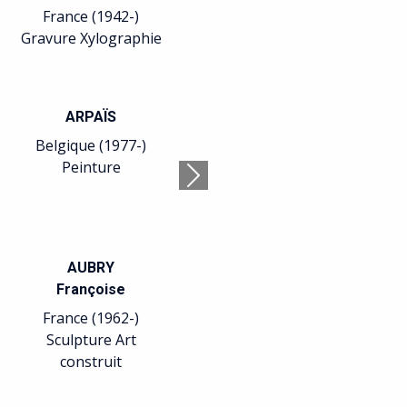
France (1956-)
France (1951-)
Lithographie
Peinture
BARREAU
BATICLE
Sophie
Isabelle
France (1955-)
France (1966-)
Sculpture
Calligraphie Pein
Suivant
BELLMER
BELLONI
Hans
Laurent
Allemagne France
France (1969-)
(1902-1975)
Sculpture
Arts plastiques
Relation avec le
Surréalisme.