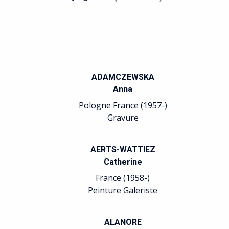
ADAMCZEWSKA
AUSSEDA
Anna
Emmanuel
Pologne France (1957-)
France (1956
Gravure
Lithograph
AERTS-WATTIEZ
BADAIRE
Catherine
Jean-Gille
France (1958-)
France (1951
Peinture Galeriste
Peinture
ALANORE
BALLEREA