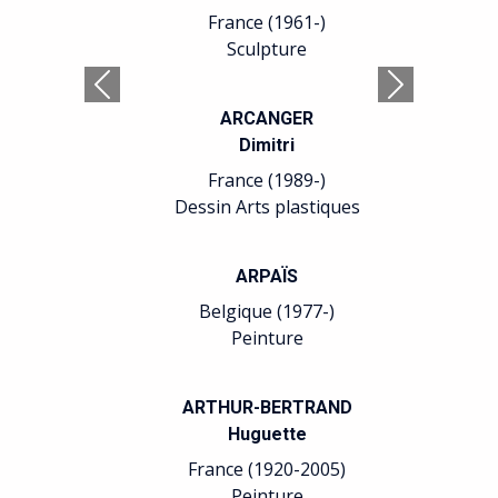
France (1961-)
France (1966
Sculpture
Calligraphie Pe
ARCANGER
BAUDÉ
Précédent
Suivant
Dimitri
Jean-Franç
France (1989-)
France (1946
Dessin Arts plastiques
Arts plastiq
ARPAÏS
BELGEONN
Gabriel
Belgique (1977-)
Peinture
Belgique (19
Gravure
ARTHUR-BERTRAND
Huguette
BELLMER
Hans
France (1920-2005)
Peinture
Allemagne France