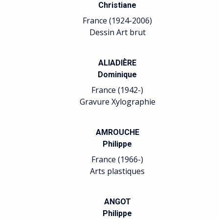
Christiane
Alain
France (1924-2006)
France (1957
Dessin Art brut
Peinture
ALIADIÈRE
BALTAZA
Dominique
Julius
France (1942-)
France (1949
Gravure Xylographie
Arts plastiq
AMROUCHE
BARREAU
Philippe
Sophie
France (1966-)
France (1955
Arts plastiques
Sculpture
ANGOT
BATICLE
Philippe
Isabelle