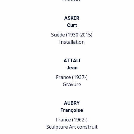
1975)
Arts plastiques R
ASKER
avec le Surréal
Curt
Suède (1930-2015)
BELLONI
Installation
Laurent
France (1969
ATTALI
Sculpture
Jean
France (1937-)
BENSASSO
Gravure
Roger
France (1931
AUBRY
Peinture
Françoise
France (1962-)
BERNARD
Sculpture Art construit
Pascal