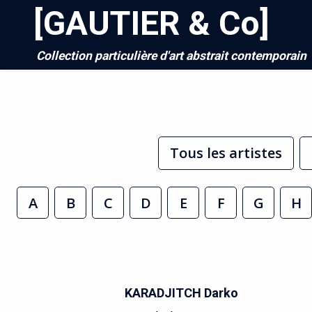
[GAUTIER & Co]
Collection particulière d'art abstrait contemporain
Tous les artistes
A
B
C
D
E
F
G
H
KARADJITCH Darko