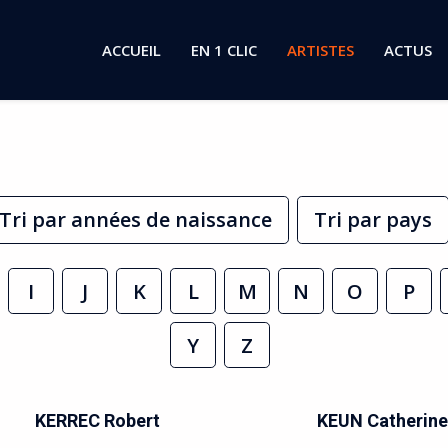
ACCUEIL
EN 1 CLIC
ARTISTES
ACTUS
Tri par années de naissance
Tri par pays
I
J
K
L
M
N
O
P
Y
Z
KERREC Robert
KEUN Catherine