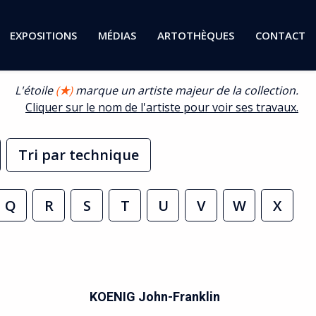
EXPOSITIONS
MÉDIAS
ARTOTHÈQUES
CONTACT
L'étoile
(
★
)
marque un artiste majeur de la collection.
Cliquer sur le nom de l'artiste pour voir ses travaux.
Tri par technique
Q
R
S
T
U
V
W
X
KOENIG John-Franklin