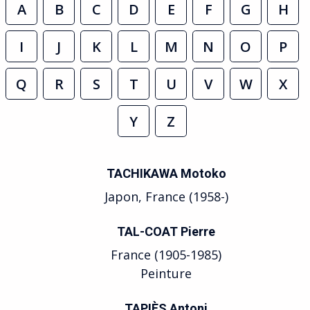
A
B
C
D
E
F
G
H
I
J
K
L
M
N
O
P
Q
R
S
T
U
V
W
X
Y
Z
TACHIKAWA Motoko
Japon, France (1958-)
TAL-COAT Pierre
France (1905-1985)
Peinture
TAPIÈS Antoni