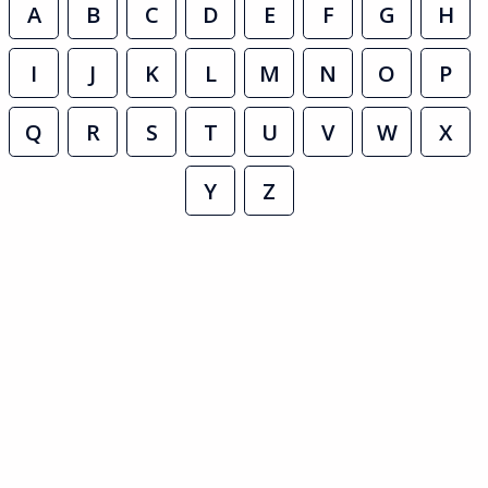
A
B
C
D
E
F
G
H
I
J
K
L
M
N
O
P
Q
R
S
T
U
V
W
X
Y
Z