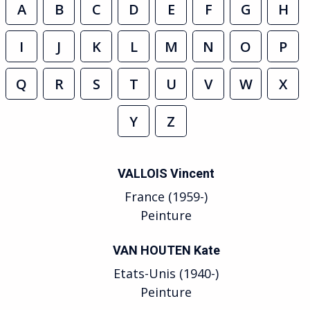
A
B
C
D
E
F
G
H
I
J
K
L
M
N
O
P
Q
R
S
T
U
V
W
X
Y
Z
VALLOIS Vincent
France (1959-)
Peinture
VAN HOUTEN Kate
Etats-Unis (1940-)
Peinture